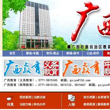
首页
聚焦•专题
资讯•视点
教辅•读书
公益•助学
教
院校新闻
|
治教访谈
校长档案
|
名师速写
传真
人物
治校方略
|
特色办学
教师星座
|
最美教师