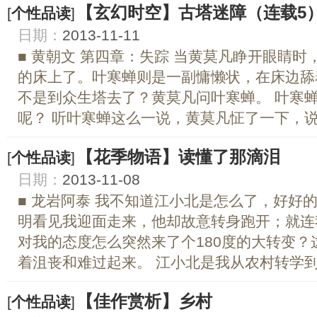
【玄幻时空】古塔迷障（连载5
[
个性品读
]
日期：
2013-11-11
■ 黄朝文 第四章：失踪 当黄莫凡睁开眼睛
的床上了。叶寒蝉则是一副慵懒状，在床边舔
不是到众生塔去了？黄莫凡问叶寒蝉。 叶寒
呢？ 听叶寒蝉这么一说，黄莫凡怔了一下，说道
【花季物语】读懂了那滴泪
[
个性品读
]
日期：
2013-11-08
■ 龙岩阿泰 我不知道江小北是怎么了，好好
明看见我迎面走来，他却故意转身跑开；就连
对我的态度怎么突然来了个180度的大转变
着沮丧和难过起来。 江小北是我从农村转学到县
【佳作赏析】乡村
[
个性品读
]