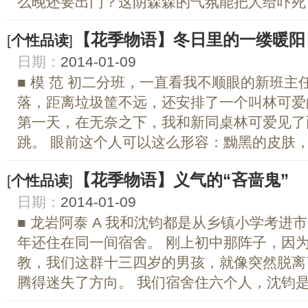
么晚还要出门？这阴森森的气氛能把人给吓死！
【花季物语】冬日里的一缕暖阳
[
个性品读
]
日期：
2014-01-09
■ 模 范 初二分班，一直看我不顺眼的新班
落，距离垃圾筐不远，还安排了一个叫林可爱
第一天，在无奈之下，我和新同桌林可爱见了
跳。 眼前这个人可以这么形容：黝黑的皮肤，短
【花季物语】义气的“吝啬鬼”
[
个性品读
]
日期：
2014-01-09
■ 龙岩阿泰 A 我和沈钧都是从乡镇小学考
年还住在同一间宿舍。 刚上初中那阵子，因
教，我们这群十三四岁的男孩，就像突然脱离
腾得迷失了方向。 我们宿舍住六个人，沈钧是最