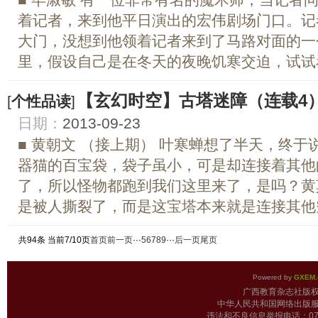
着记者，来到他平日演出的宏伟剧场门口。记
大门，没想到他领着记者来到了马路对面的一
里，假设自己是在冬天的夜晚饥寒交迫，试试看
【玄幻时空】古塔迷障（连载4
[
个性品读
]
日期：
2013-09-23
■ 黄朝文 （接上期） 叶寒蝉想了半天，终
器猫的百宝袋，袋子虽小，可是却连接着其他
了，所以怪物都跑到我们这里来了，是吗？黄
是被人撕裂了，而是这宝塔本来就是连接其他空
共94条 当前7/10页
首页
前一页
···
5
6
7
8
9
···
后一页
尾页
Powered by
GXEM.
广西教育杂志
中华人民共和国网络出版服
违法和不良信息举报电话：0771-