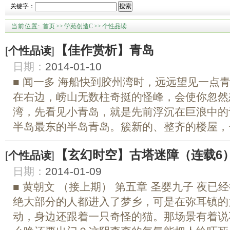
关键字：
搜索
当前位置:
首页
>>
学苑创造C
>>
个性品读
【佳作赏析】青岛
[
个性品读
]
日期：
2014-01-10
■ 闻一多 海船快到胶州湾时，远远望见一点
在右边，崂山无数柱奇挺的怪峰，会使你忽然
湾，先看见小青岛，就是先前浮沉在巨浪中的
半岛最东的半岛青岛。簇新的、整齐的楼屋，一
【玄幻时空】古塔迷障（连载6
[
个性品读
]
日期：
2014-01-09
■ 黄朝文 （接上期） 第五章 圣婴九子 夜
绝大部分的人都进入了梦乡，可是在弥耳镇的
动，身边还跟着一只奇怪的猫。那场景有着说