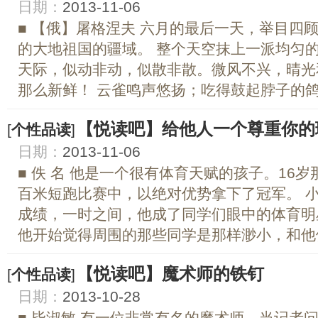
日期：
2013-11-06
■ 【俄】屠格涅夫 六月的最后一天，举目四
的大地祖国的疆域。 整个天空抹上一派均匀
天际，似动非动，似散非散。微风不兴，晴光
那么新鲜！ 云雀鸣声悠扬；吃得鼓起脖子的鸽子
【悦读吧】给他人一个尊重你的
[
个性品读
]
日期：
2013-11-06
■ 佚 名 他是一个很有体育天赋的孩子。16
百米短跑比赛中，以绝对优势拿下了冠军。 
成绩，一时之间，他成了同学们眼中的体育明
他开始觉得周围的那些同学是那样渺小，和他们
【悦读吧】魔术师的铁钉
[
个性品读
]
日期：
2013-10-28
■ 毕淑敏 有一位非常有名的魔术师，当记者