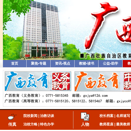
首页
聚焦•专题
资讯•视点
教辅•读书
公益•助学
教
院校新闻
|
治教访谈
校长档案
|
名师速写
传真
人物
治校方略
|
特色办学
教师星座
|
最美教师