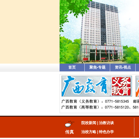
首页
聚焦•专题
资讯•视点
院校新闻
|
治教访谈
传真
治校方略
|
特色办学