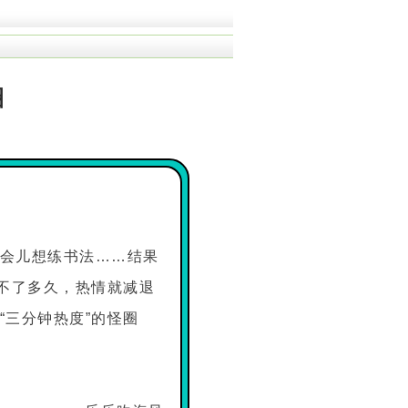
圈
会儿想练书法……结果
不了多久，热情就减退
三分钟热度”的怪圈