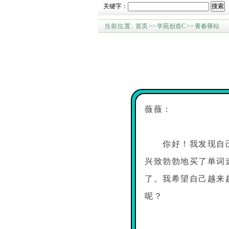
关键字：
搜索
当前位置:
首页
>>
学苑创造C
>>
青春驿站
薇薇：
你好！我发现自
兴致勃勃地买了单词
了。我希望自己越来
呢？