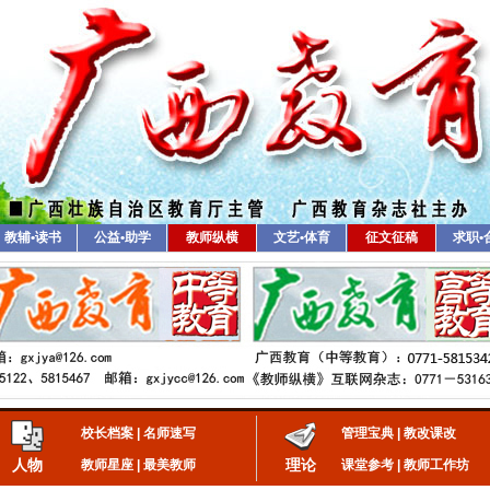
教辅•读书
公益•助学
教师纵横
文艺•体育
征文征稿
求职•
校长档案
|
名师速写
管理宝典
|
教改课改
人物
理论
教师星座
|
最美教师
课堂参考
|
教师工作坊