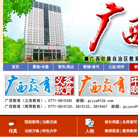
首页
聚焦•专题
资讯•视点
教辅•读书
公益•助学
教
院校新闻
|
治教访谈
校长档案
|
名师速写
传真
人物
治校方略
|
特色办学
教师星座
|
最美教师