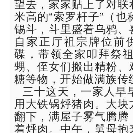
望去，家家贴上了对联
米高的“索罗杆子”（
锡斗，斗里盛着乌鸦、
自家正厅祖宗牌位前供
碟，带领全家叩拜祭
甥、侄女们搬出精粉、
糖等物，开始做满族传统
三十这天，一家人早
用大铁锅烀猪肉。大块
翻下，满屋子雾气腾腾
着烀肉。中午，舅母抱