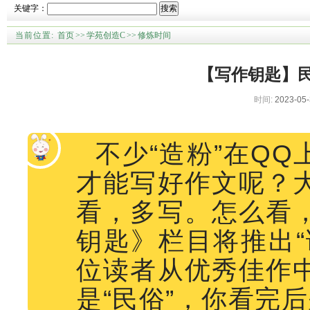
关键字：
搜索
当前位置:
首页
>>
学苑创造C
>>
修炼时间
【写作钥匙】
时间:
2023-05-
不少“造粉”在Q
才能写好作文呢？
看，多写。怎么看
钥匙》栏目将推出“
位读者从优秀佳作
是“民俗”，你看完