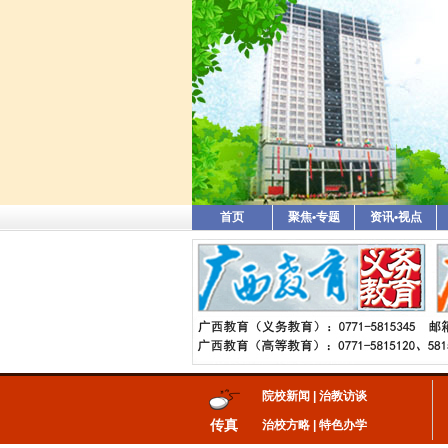
首页
聚焦•专题
资讯•视点
院校新闻
|
治教访谈
传真
治校方略
|
特色办学