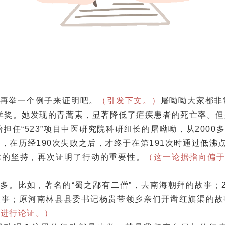
再举一个例子来证明吧。
（引发下文。）
屠呦呦大家都非
医学奖。她发现的青蒿素，显著降低了疟疾患者的死亡率。
开始担任“523”项目中医研究院科研组长的屠呦呦，从2000
，在历经190次失败之后，才终于在第191次时通过低沸点
休的坚持，再次证明了行动的重要性。
（这一论据指向偏于
）
多。比如，著名的“蜀之鄙有二僧”，去南海朝拜的故事；20
故事；原河南林县县委书记杨贵带领乡亲们开凿红旗渠的故
例进行论证。）