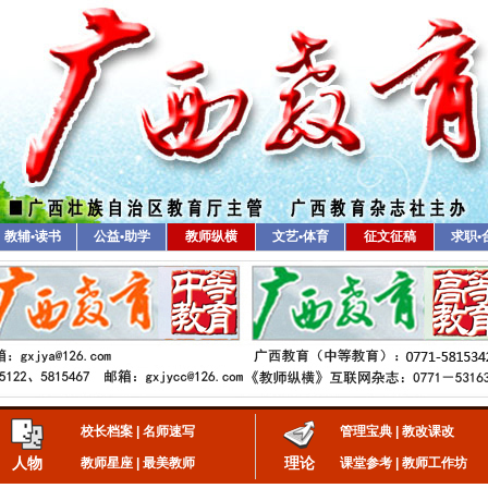
教辅•读书
公益•助学
教师纵横
文艺•体育
征文征稿
求职•
校长档案
|
名师速写
管理宝典
|
教改课改
人物
理论
教师星座
|
最美教师
课堂参考
|
教师工作坊