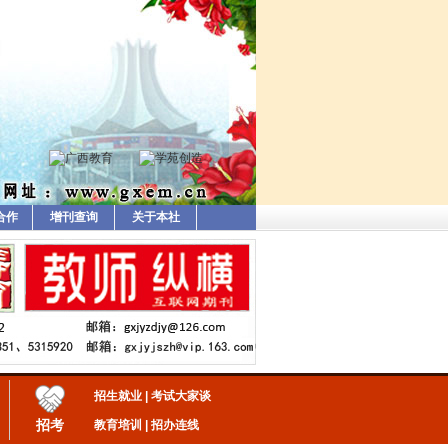
合作
增刊查询
关于本社
招生就业
|
考试大家谈
招考
教育培训
|
招办连线