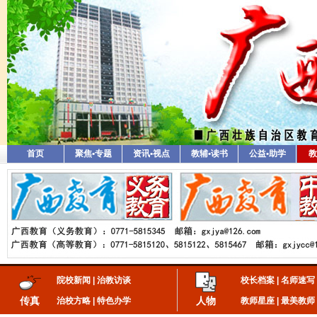
首页
聚焦•专题
资讯•视点
教辅•读书
公益•助学
教
院校新闻
|
治教访谈
校长档案
|
名师速写
传真
人物
治校方略
|
特色办学
教师星座
|
最美教师