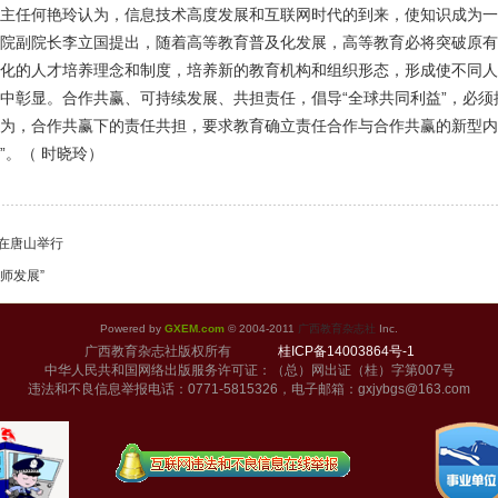
主任何艳玲认为，信息技术高度发展和互联网时代的到来，使知识成为一
院副院长李立国提出，随着高等教育普及化发展，高等教育必将突破原有
化的人才培养理念和制度，培养新的教育机构和组织形态，形成使不同人
中彰显。合作共赢、可持续发展、共担责任，倡导“全球共同利益”，必
为，合作共赢下的责任共担，要求教育确立责任合作与合作共赢的新型内
”。（ 时晓玲）
日在唐山举行
师发展”
Powered by
GXEM.com
© 2004-2011
广西教育杂志社
Inc.
广西教育杂志社版权所有
桂ICP备14003864号-1
中华人民共和国网络出版服务许可证：（总）网出证（桂）字第007号
违法和不良信息举报电话：0771-5815326，电子邮箱：gxjybgs@163.com