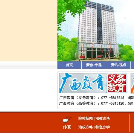
首页
聚焦•专题
资讯•视点
院校新闻
|
治教访谈
传真
治校方略
|
特色办学