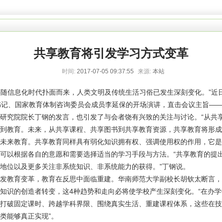
共享教育将引发学习方式变革
时间:
2017-07-05 09:37:55
来源:
本站
随信息化时代扑面而来，人类文明及传统生活习俗已发生深刻变化。”近
书记、国家教育体制咨询委员会成员李延保的开场演讲，直击会议主旨——
研究院院长丁钢的发言，也引发了与会者饶有兴致的关注与讨论。“从共
到教育。未来，从共享课程、共享图书到共享教育资源，共享教育将形成
未来教育。共享教育同样具有弱化知识拥有权、强调使用权的作用，它是
可以根据各自的意愿和需要选择适当的学习手段与方法。“共享教育的提
地位以及更多关注非系统知识、非系统能力的获得。”丁钢说。
发教育变革，教育在反思中面临重建。华南师范大学副校长胡钦太断言，未
知识的创造者转变，这4种趋势和走向必将使学校产生深刻变化。“在办
打破固定课时、跨越学科界限、围绕真实生活、重建课程体系，这些在技
类能够真正实现”。