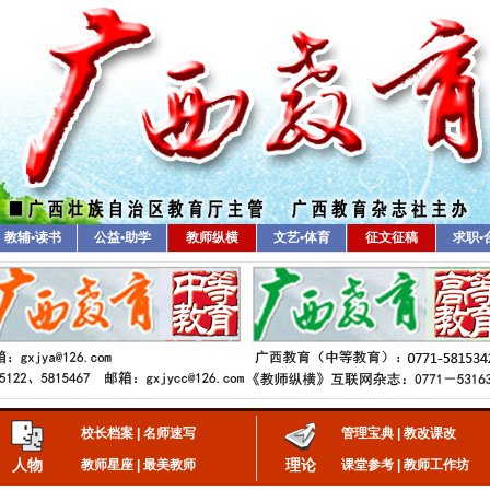
教辅•读书
公益•助学
教师纵横
文艺•体育
征文征稿
求职•
校长档案
|
名师速写
管理宝典
|
教改课改
人物
理论
教师星座
|
最美教师
课堂参考
|
教师工作坊