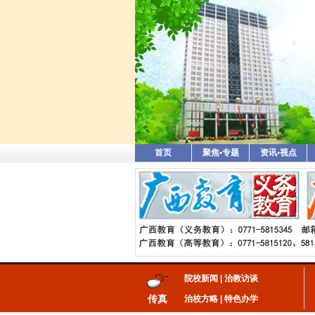
首页
聚焦•专题
资讯•视点
院校新闻
|
治教访谈
传真
治校方略
|
特色办学