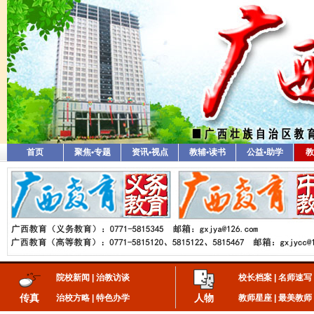
首页
聚焦•专题
资讯•视点
教辅•读书
公益•助学
教
院校新闻
|
治教访谈
校长档案
|
名师速写
传真
人物
治校方略
|
特色办学
教师星座
|
最美教师