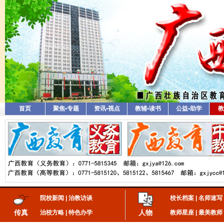
首页
聚焦•专题
资讯•视点
教辅•读书
公益•助学
教
院校新闻
|
治教访谈
校长档案
|
名师速写
传真
人物
治校方略
|
特色办学
教师星座
|
最美教师