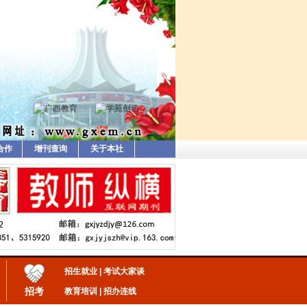
合作
增刊查询
关于本社
招生就业
|
考试大家谈
招考
教育培训
|
招办连线