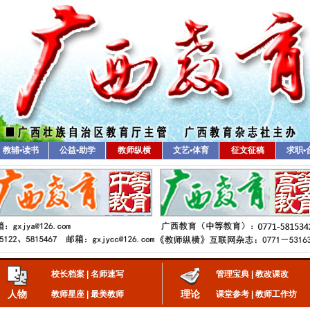
教辅•读书
公益•助学
教师纵横
文艺•体育
征文征稿
求职•
校长档案
|
名师速写
管理宝典
|
教改课改
人物
理论
教师星座
|
最美教师
课堂参考
|
教师工作坊