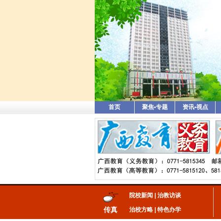
首页
聚焦•专题
资讯•视点
院校新闻
|
治教访谈
传真
治校方略
|
特色办学