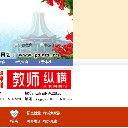
合作
增刊查询
关于本社
招生就业
|
考试大家谈
招考
教育培训
|
招办连线