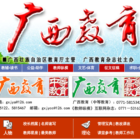
教辅•读书
公益•助学
教师纵横
文艺•体育
征文征稿
求职•
校长档案
|
名师速写
管理宝典
|
教改课改
人物
理论
教师星座
|
最美教师
课堂参考
|
教师工作坊