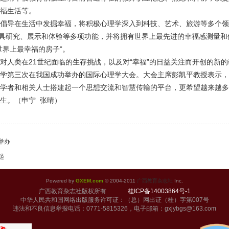
福生活等。
倡导在生活中发掘幸福，将积极心理学深入到科技、艺术、旅游等多个领
心，兼具研究、展示和体验等多项功能，并将拥有世界上最先进的幸福感测量
世界上最幸福的房子”。
对人类在21世纪面临的生存挑战，以及对“幸福”的日益关注而开创的新
学第三次在我国成功举办的国际心理学大会。大会主席彭凯平教授表示，
学者和相关人士搭建起一个思想交流和智慧传输的平台，更希望越来越多
生。（申宁 张晴）
举办
起
Powered by
GXEM.com
© 2004-2011
广西教育杂志社
Inc.
广西教育杂志社版权所有
桂ICP备14003864号-1
中华人民共和国网络出版服务许可证：（总）网出证（桂）字第007号
违法和不良信息举报电话：0771-5815326，电子邮箱：gxjybgs@163.com