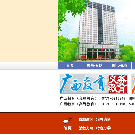
首页
聚焦•专题
资讯•视点
院校新闻
|
治教访谈
传真
治校方略
|
特色办学