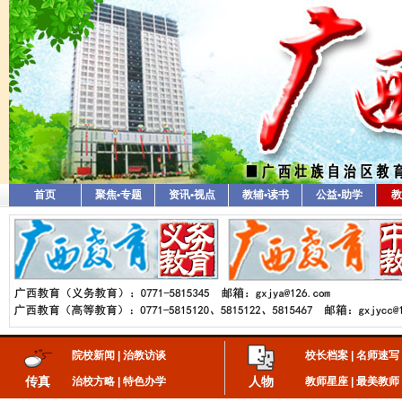
首页
聚焦•专题
资讯•视点
教辅•读书
公益•助学
教
院校新闻
|
治教访谈
校长档案
|
名师速写
传真
人物
治校方略
|
特色办学
教师星座
|
最美教师