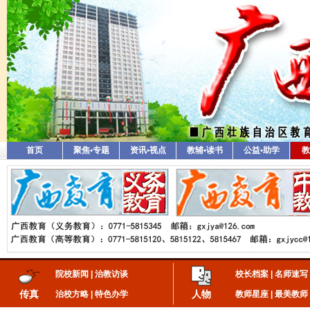
首页
聚焦•专题
资讯•视点
教辅•读书
公益•助学
教
院校新闻
|
治教访谈
校长档案
|
名师速写
传真
人物
治校方略
|
特色办学
教师星座
|
最美教师