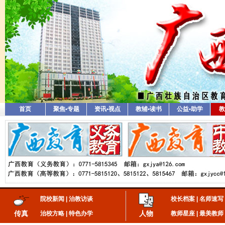
首页
聚焦•专题
资讯•视点
教辅•读书
公益•助学
教
院校新闻
|
治教访谈
校长档案
|
名师速写
传真
人物
治校方略
|
特色办学
教师星座
|
最美教师