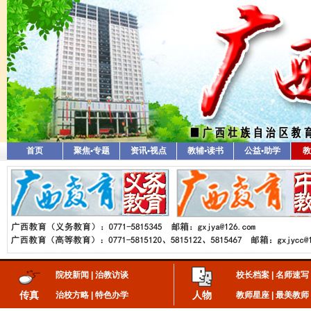
首页
聚焦•专题
资讯•视点
教辅•读书
公益•助学
教
院校新闻
|
治教访谈
校长档案
|
名师速写
传真
人物
治校方略
|
特色办学
教师星座
|
最美教师