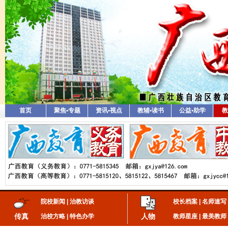
首页
聚焦•专题
资讯•视点
教辅•读书
公益•助学
教
院校新闻
|
治教访谈
校长档案
|
名师速写
传真
人物
治校方略
|
特色办学
教师星座
|
最美教师