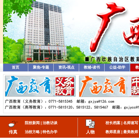
首页
聚焦•专题
资讯•视点
教辅•读书
公益•助学
教
院校新闻
|
治教访谈
校长档案
|
名师速写
传真
人物
治校方略
|
特色办学
教师星座
|
最美教师