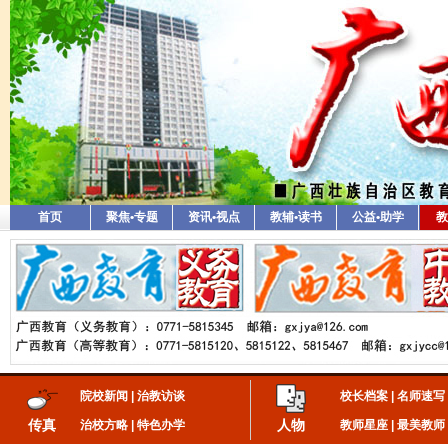
首页
聚焦•专题
资讯•视点
教辅•读书
公益•助学
教
院校新闻
|
治教访谈
校长档案
|
名师速写
传真
人物
治校方略
|
特色办学
教师星座
|
最美教师