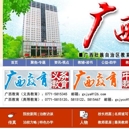
首页
聚焦•专题
资讯•视点
教辅•读书
公益•助学
教
院校新闻
|
治教访谈
校长档案
|
名师速写
传真
人物
治校方略
|
特色办学
教师星座
|
最美教师