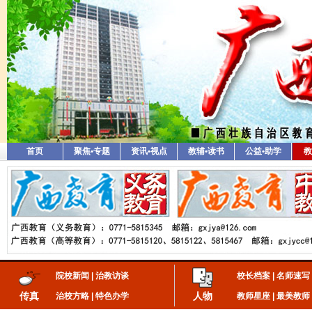
首页
聚焦•专题
资讯•视点
教辅•读书
公益•助学
教
院校新闻
|
治教访谈
校长档案
|
名师速写
传真
人物
治校方略
|
特色办学
教师星座
|
最美教师