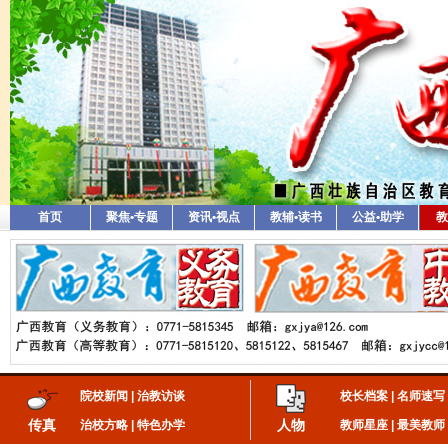
首页
聚焦•专题
资讯•视点
教辅•读书
公益•助学
教
院校新闻
|
治教访谈
校长档案
|
名师速写
传真
人物
治校方略
|
特色办学
教师星座
|
最美教师