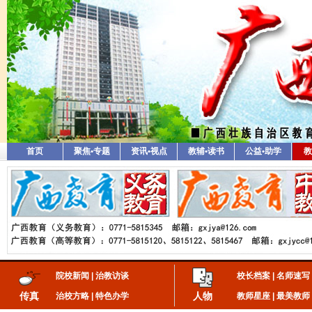
首页
聚焦•专题
资讯•视点
教辅•读书
公益•助学
教
院校新闻
|
治教访谈
校长档案
|
名师速写
传真
人物
治校方略
|
特色办学
教师星座
|
最美教师