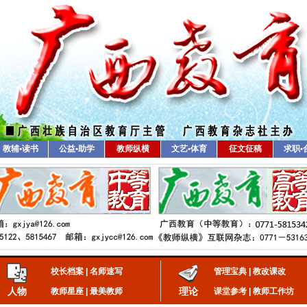
教辅•读书
公益•助学
教师纵横
文艺•体育
征文征稿
求职•
校长档案
|
名师速写
管理宝典
|
教改课改
人物
理论
教师星座
|
最美教师
课堂参考
|
教师工作坊