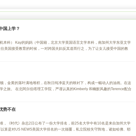
中国上学？
算机本科） Kay的妈妈（中国籍，北京大学英国语言文学本科，南加州大学东亚文学
送往美国接受教育的时候，一对跨国夫妇反其道而行之，为了让女儿接受中国的教
德蒙顿，金黄的落叶满地堆积，在秋日纯净蓝天的映衬下，构成一幅动人的油画。在这
。 在北阿尔伯塔理工学院，严谨认真的Kimberly 和幽默风趣的Terence配合
优势不在
准，《时代》杂志2日公布了一份大学排名，前25名大学中有10名是来自加州大学
以算是对US NEWS美国大学排名的一次颠覆，私立院校失守阵地，诸如哈佛、耶