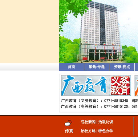
首页
聚焦•专题
资讯•视点
院校新闻
|
治教访谈
传真
治校方略
|
特色办学