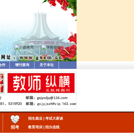
合作
增刊查询
关于本社
招生就业
|
考试大家谈
招考
教育培训
|
招办连线