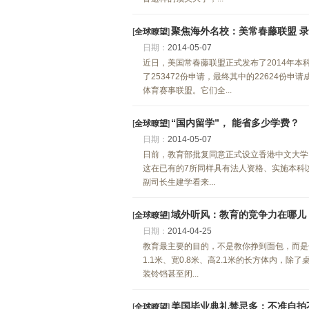
聚焦海外名校：美常春藤联盟 录取
[
全球瞭望
]
日期：
2014-05-07
近日，美国常春藤联盟正式发布了2014年
了253472份申请，最终其中的22624份
体育赛事联盟。它们全...
“国内留学”， 能省多少学费？
[
全球瞭望
]
日期：
2014-05-07
日前，教育部批复同意正式设立香港中文大学
这在已有的7所同样具有法人资格、实施本科
副司长生建学看来...
域外听风：教育的竞争力在哪儿
[
全球瞭望
]
日期：
2014-04-25
教育最主要的目的，不是教你挣到面包，而是
1.1米、宽0.8米、高2.1米的长方体内
装铃铛甚至闭...
美国毕业典礼禁忌多：不准自拍
[
全球瞭望
]