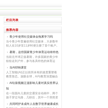
栏目列表
推荐内容
青少年使用社交媒体会拖累学习吗
当今青少年普遍使用社交媒体，大多数年
轻人在10岁至11岁时便注册了首个账户。
社交媒体会拖累学习吗？意大利科学家的
暑期，这些国家青少年体育运动有特色
调查给出了谨慎的答案：在青春期较早阶
当前北半球正值暑期，许多国家的青少年
段开设社交媒体账户的意大利学生，之后
纷纷走到户外，参与各具特色的体育运
的标准化测试成绩更低。不过，其中的关
动。在比利时、西班牙、巴基斯坦等国，
联仍需保守解读。米兰比克卡大学科学家
当AI叩响课堂
特色体育项目既帮助青少年强健体魄、培
调查的样本，来自意大利北部28所学校，
人工智能(AI)正以前所未有的速度重塑着
养运动兴趣，也通过完善的普及体系与人
共5227名学生...
教育形态。放眼全球，AI与教育深度融合
才培养通道，为传承体育文化、提升竞技
已不是“未来时”，而是汹涌澎湃的“现在进
水平打下良好基础。比利时——马背上的
AI垃圾视频泛滥影响儿童对真实世界认
行时”。在这场由硅基智慧引发的教育革命
体育启蒙进入暑期，比利时不少马术俱乐
知
面前，世界各国都在“大显身手”，基于各
部...
自特有的文化背景、教育传统与国家发展
在一段面向儿童的交通安全动画中，两个
战略定位，在“AI+教育”的实施路径上展现
孩子穿过马路，几秒后，其中一个突然变
出“百花齐放”之势。美国 国家与市场“...
成气球飘向天空。另一段10秒视频里，一
共同呵护未成年人在数字世界健康成长
只小狼从蛋里孵出，接着是小老虎、小山