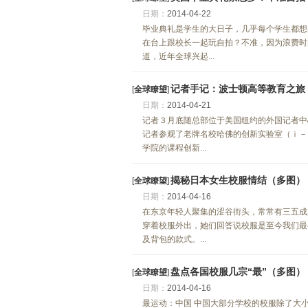
日期：
2014-04-22
毕业典礼是学生的大日子，几乎每个学生都想
在台上跟校长一起玩自拍？不准，因为浪费时
道，近年全球兴起...
记者手记：波士顿高等教育之旅
[
全球瞭望
]
日期：
2014-04-21
记者３月底随总部位于美国纽约的外国记者中
记者参观了老牌名校哈佛的创新实验室（ｉ－
学院的课程创新...
揭秘日本女生校服情结（多图）
[
全球瞭望
]
日期：
2014-04-16
在东京年轻人聚集的涩谷街头，常常有三五成
穿着校服外出，她们回答说校服是至今我们最
及背包的款式。...
盘点各国校服几宗“最”（多图）
[
全球瞭望
]
日期：
2014-04-16
最运动：中国 中国大部分学校的校服除了大