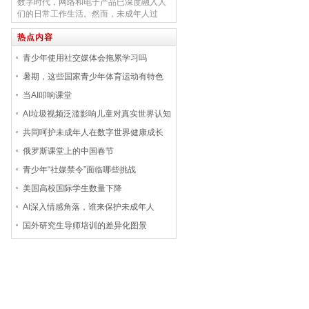
数字时代，网络和电子产品已深度融入人
羊，但其实只有小鸡才是真正会从蛋中出
们的日常工作生活。然而，未成年人过
生的动物。乍看荒诞离奇，但这些视频正
早、过多接触电子产品与社交媒体，注意
在YouTube、Instagram上大量出现，获
力被过度分散，网络成瘾问题日益突出，
热点内容
得几十万甚至上百万播放量。西班牙《国
引发国际社会和各国对未成年人身心健
家报》近日披露...
青少年使用社交媒体会拖累学习吗
康、成长发展的广泛关切。联合国儿童基
金会等国际机构呼吁，政府、平台、学
暑期，这些国家青少年体育运动有特色
校、家庭需构建协同治理体系，...
当AI叩响课堂
AI垃圾视频泛滥影响儿童对真实世界认知
共同呵护未成年人在数字世界健康成长
俄罗斯课堂上的中国春节
青少年“社媒禁令”面临哪些挑战
美国高校国际学生数量下降
AI深入情感角落，谁来保护未成年人
国外研究生导师培训的差异化图景