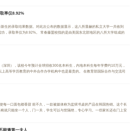
率仅8.92%
本科新生的录取结果数据。对此次公布的数据显示，这八所显赫的私立大学一共收到
申请成功，录取率仅为8.92%。 常春藤盟校指的是由美国东北部地区的八所大学组成的
（深圳），该校今年预计全球招收300名本科生，内地本科生每年学费约10万元，
以上高等学历教育的中外合作办学机构中也是最贵的。 在教育部国际合作与交流司
使每一口面包都香甜 前不久，一款被媒体称为监狱书桌的产品在韩国热销。这个长
，除了桌椅就只能坐一个人，门一关，学生可以与世隔绝，专心学习。一些家长还在门上安
不能邀第一夫人