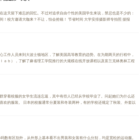
在这天留下难忘的回忆。不过对追求自由个性的美国学生来说，禁忌也是不少的：
间！校方邀请大咖来？不让，怕会抢镜！ 节省时间 大学安排摄影师专拍照 据报
心工作人员来到大波士顿地区，了解美国高等教育的趋势。在为期两天的行程中，
ｌａｂ），了解了麻省理工学院推行的大规模在线开放课程以及富兰克林奥林工程
群穿着校服的女学生流连忘返，其中有些人已经从学校毕业了。问起她们为什么还
喜欢的服装。 日本的校服通常分夏装和冬装两种，有的学校还规定了秋装、外套以
小码数有区别外，从外形上基本看不出男装和女装有什么分别，均是宽松的运动服。