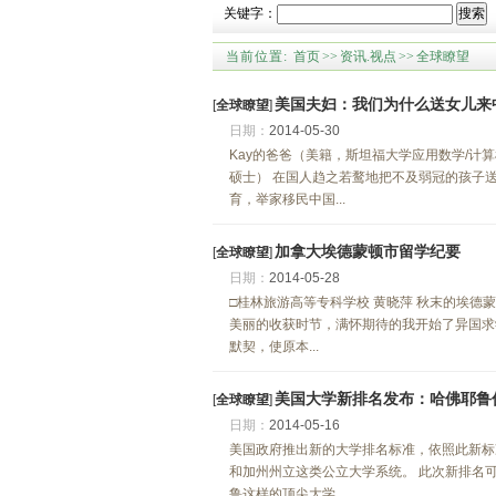
关键字：
搜索
当前位置:
首页
>>
资讯.视点
>>
全球瞭望
美国夫妇：我们为什么送女儿来
[
全球瞭望
]
日期：
2014-05-30
Kay的爸爸（美籍，斯坦福大学应用数学/计
硕士） 在国人趋之若鹜地把不及弱冠的孩子
育，举家移民中国...
加拿大埃德蒙顿市留学纪要
[
全球瞭望
]
日期：
2014-05-28
□桂林旅游高等专科学校 黄晓萍 秋末的埃
美丽的收获时节，满怀期待的我开始了异国求学之旅
默契，使原本...
美国大学新排名发布：哈佛耶鲁
[
全球瞭望
]
日期：
2014-05-16
美国政府推出新的大学排名标准，依照此新标
和加州州立这类公立大学系统。 此次新排名可
鲁这样的顶尖大学，...