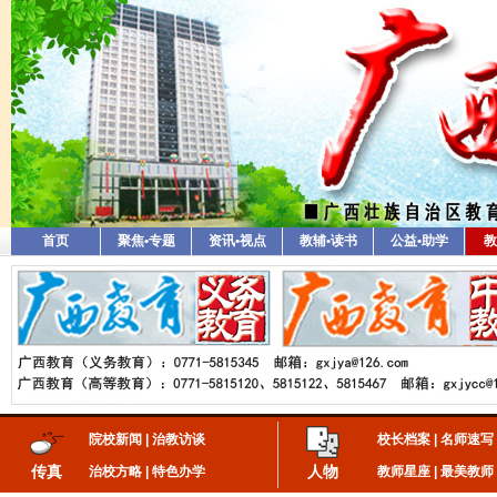
首页
聚焦•专题
资讯•视点
教辅•读书
公益•助学
教
院校新闻
|
治教访谈
校长档案
|
名师速写
传真
人物
治校方略
|
特色办学
教师星座
|
最美教师