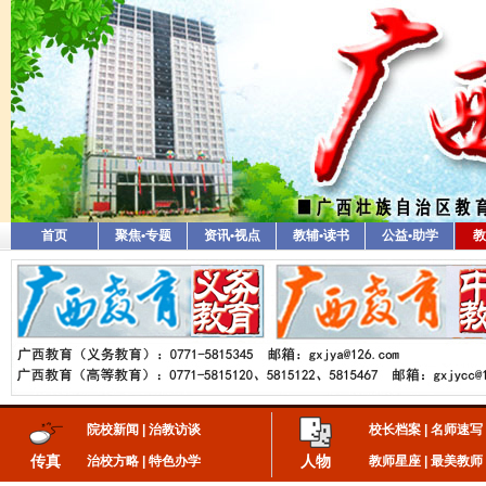
首页
聚焦•专题
资讯•视点
教辅•读书
公益•助学
教
院校新闻
|
治教访谈
校长档案
|
名师速写
传真
人物
治校方略
|
特色办学
教师星座
|
最美教师