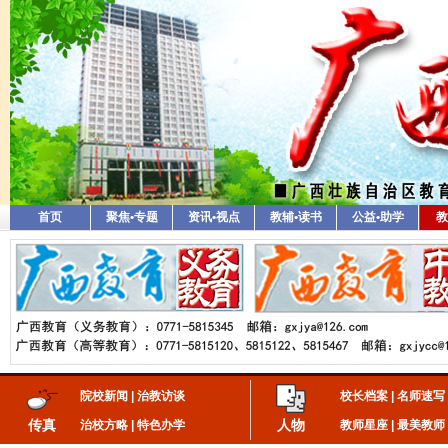
首页
聚焦•专题
资讯•视点
教辅•读书
公益•助学
教
院校新闻
|
治教访谈
校长档案
|
名师速写
传真
人物
治校方略
|
特色办学
教师星座
|
最美教师