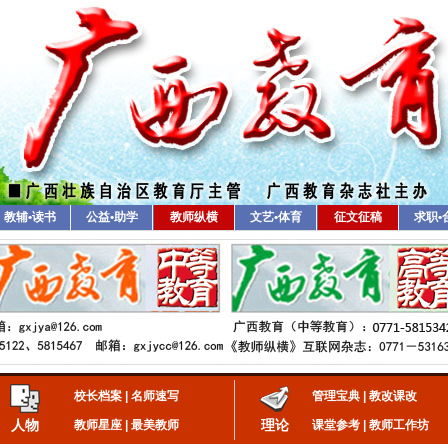
教辅•读书
公益•助学
教师纵横
文艺•体育
征文征稿
求职•
校长档案
|
名师速写
管理宝典
|
教改课改
人物
理论
教师星座
|
最美教师
课堂参考
|
教师工作坊