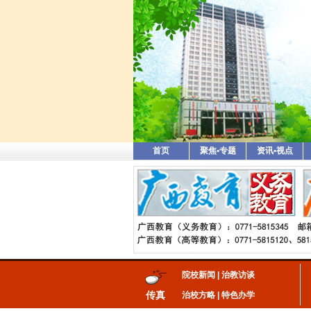
首页
聚焦•专题
资讯•视点
院校新闻
|
治教访谈
传真
治校方略
|
特色办学