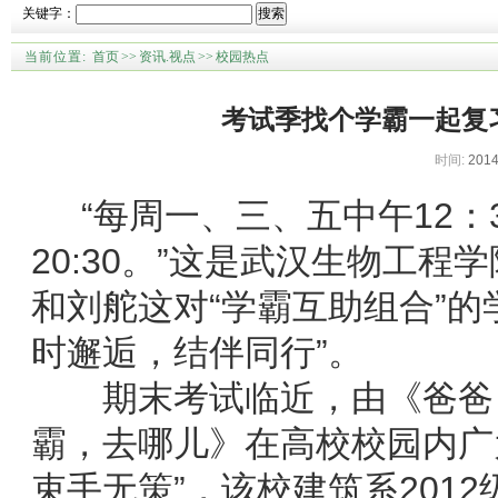
关键字：
搜索
当前位置:
首页
>>
资讯.视点
>>
校园热点
考试季找个学霸一起复习
时间:
2014
“每周一、三、五中午12：30-
20:30。”这是武汉生物工程
和刘舵这对“学霸互助组合”的
时邂逅，结伴同行”。
期末考试临近，由《爸爸，
霸，去哪儿》在高校校园内广
束手无策”，该校建筑系201