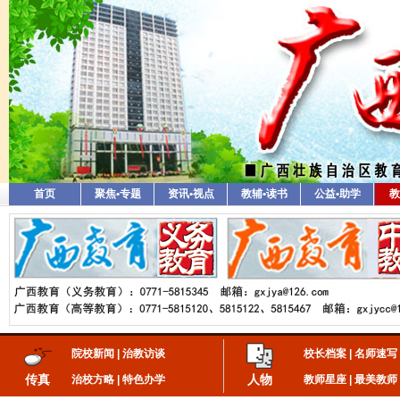
首页
聚焦•专题
资讯•视点
教辅•读书
公益•助学
教
院校新闻
|
治教访谈
校长档案
|
名师速写
传真
人物
治校方略
|
特色办学
教师星座
|
最美教师