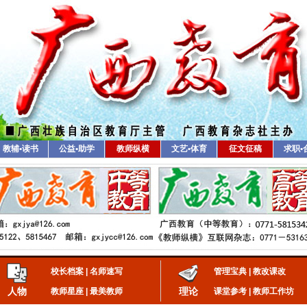
教辅•读书
公益•助学
教师纵横
文艺•体育
征文征稿
求职•
校长档案
|
名师速写
管理宝典
|
教改课改
人物
理论
教师星座
|
最美教师
课堂参考
|
教师工作坊