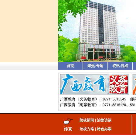
首页
聚焦•专题
资讯•视点
院校新闻
|
治教访谈
传真
治校方略
|
特色办学