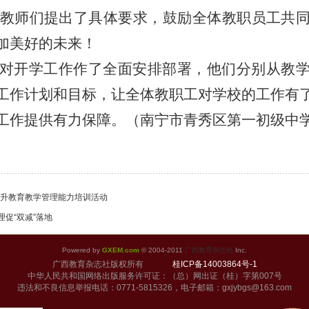
，对教师们提出了具体要求，鼓励全体教职员工共
加美好的未来！
对开学工作作了全面安排部署，他们分别从教
工作计划和目标，让全体教职工对学校的工作有
工作提供有力保障。（南宁市青秀区第一初级中
提升教育教学管理能力培训活动
促“双减”落地
Powered by
GXEM.com
© 2004-2011
广西教育杂志社
Inc.
广西教育杂志社版权所有
桂ICP备14003864号-1
中华人民共和国网络出版服务许可证：（总）网出证（桂）字第007号
违法和不良信息举报电话：0771-5815326，电子邮箱：gxjybgs@163.com