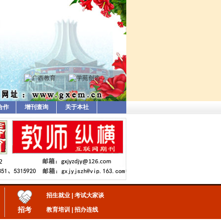
合作
增刊查询
关于本社
招生就业
|
考试大家谈
招考
教育培训
|
招办连线