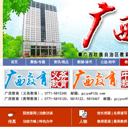
首页
聚焦•专题
资讯•视点
教辅•读书
公益•助学
教
院校新闻
|
治教访谈
校长档案
|
名师速写
传真
人物
治校方略
|
特色办学
教师星座
|
最美教师