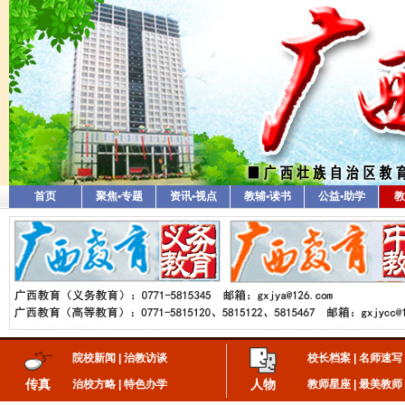
首页
聚焦•专题
资讯•视点
教辅•读书
公益•助学
教
院校新闻
|
治教访谈
校长档案
|
名师速写
传真
人物
治校方略
|
特色办学
教师星座
|
最美教师