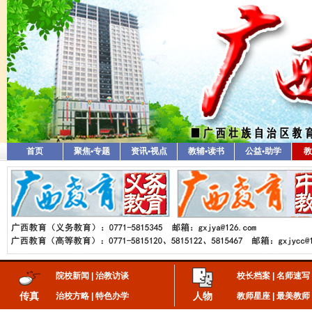
首页
聚焦•专题
资讯•视点
教辅•读书
公益•助学
教
院校新闻
|
治教访谈
校长档案
|
名师速写
传真
人物
治校方略
|
特色办学
教师星座
|
最美教师