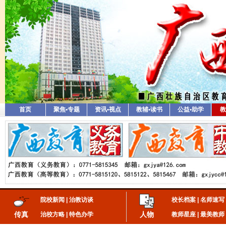
首页
聚焦•专题
资讯•视点
教辅•读书
公益•助学
教
院校新闻
|
治教访谈
校长档案
|
名师速写
传真
人物
治校方略
|
特色办学
教师星座
|
最美教师