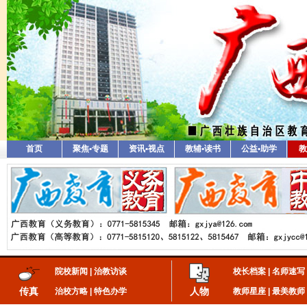
首页
聚焦•专题
资讯•视点
教辅•读书
公益•助学
教
院校新闻
|
治教访谈
校长档案
|
名师速写
传真
人物
治校方略
|
特色办学
教师星座
|
最美教师