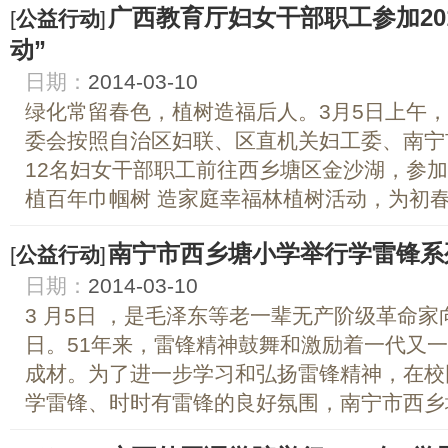
广西教育厅妇女干部职工参加20
[
公益行动
]
动”
日期：
2014-03-10
绿化常留春色，植树造福后人。3月5日上午
委会按照自治区妇联、区直机关妇工委、南宁
12名妇女干部职工前往西乡塘区金沙湖，参加
植百年巾帼树 造家庭幸福林植树活动，为初春的
南宁市西乡塘小学举行学雷锋系
[
公益行动
]
日期：
2014-03-10
3 月5日 ，是毛泽东等老一辈无产阶级革命
日。51年来，雷锋精神鼓舞和激励着一代又
成材。为了进一步学习和弘扬雷锋精神，在校
学雷锋、时时有雷锋的良好氛围，南宁市西乡塘