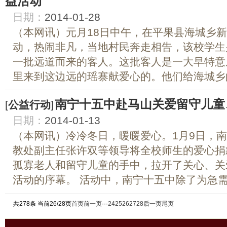
益活动
日期：
2014-01-28
（本网讯）元月18日中午，在平果县海城乡
动，热闹非凡，当地村民奔走相告，该校学生
一批远道而来的客人。这批客人是一大早特意
里来到这边远的瑶寨献爱心的。他们给海城乡的
南宁十五中赴马山关爱留守儿童
[
公益行动
]
日期：
2014-01-13
（本网讯）冷冷冬日，暖暖爱心。1月9日，
教处副主任张许双等领导将全校师生的爱心捐
孤寡老人和留守儿童的手中，拉开了关心、关
活动的序幕。 活动中，南宁十五中除了为急需帮
共278条 当前26/28页
首页
前一页
···
24
25
26
27
28
后一页
尾页