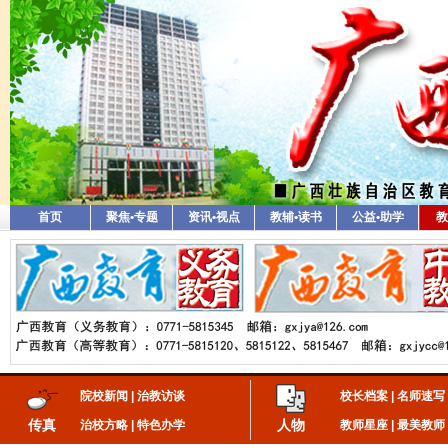
首页
聚焦•专题
资讯•视点
教辅•读书
公益•助学
教
院校新闻
|
治教访谈
校长档案
|
名师速写
传真
人物
治校方略
|
特色办学
教师星座
|
最美教师