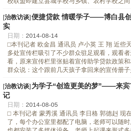
校联盟即建立县城学校与乡镇、农村学校之间，
便捷贷款 情暖学子——博白县
[
治教访谈
]
实
日期：
2014-08-14
□本刊记者 欧金昌 通讯员 卢小英 王 翔 近
多处宣传栏吸引了不少群众驻足观看，观看者
看，原来宣传栏里张贴着宣传助学贷款政策和
群众说：这个跟前几天孩子拿回来的宣传册子是一
为学子“创造更美的梦”——来
[
治教访谈
]
记
日期：
2014-08-05
□ 本刊记者 蒙秀溪 通讯员 李日格 郭德赳 
了，每个办公室里都配了电脑，老师可以随时
也都安装了多媒体设备，老师上起课来形式多