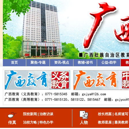
首页
聚焦•专题
资讯•视点
教辅•读书
公益•助学
教
院校新闻
|
治教访谈
校长档案
|
名师速写
传真
人物
治校方略
|
特色办学
教师星座
|
最美教师