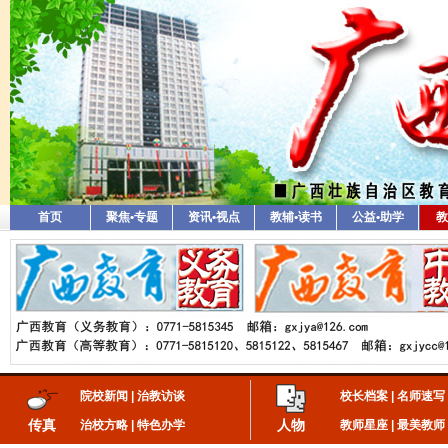
首页
聚焦•专题
资讯•视点
教辅•读书
公益•助学
教
院校新闻
|
治教访谈
校长档案
|
名师速写
传真
人物
治校方略
|
特色办学
教师星座
|
最美教师