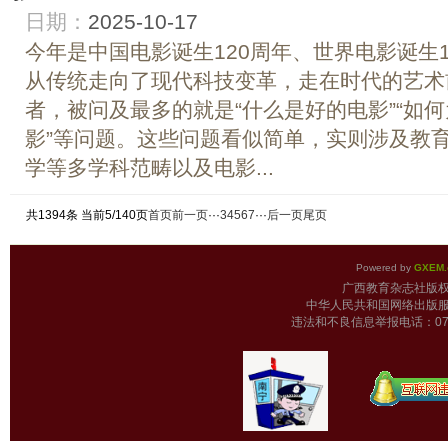
日期：
2025-10-17
今年是中国电影诞生120周年、世界电影诞生
从传统走向了现代科技变革，走在时代的艺术
者，被问及最多的就是“什么是好的电影”“如
影”等问题。这些问题看似简单，实则涉及教
学等多学科范畴以及电影...
共1394条 当前5/140页
首页
前一页
···
3
4
5
6
7
···
后一页
尾页
Powered by
GXEM.
广西教育杂志
中华人民共和国网络出版服
违法和不良信息举报电话：0771-