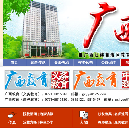
首页
聚焦•专题
资讯•视点
教辅•读书
公益•助学
教
院校新闻
|
治教访谈
校长档案
|
名师速写
传真
人物
治校方略
|
特色办学
教师星座
|
最美教师