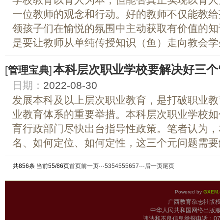
一位教师的观念和行动。好的教师不仅能教给
领孩子们在愉悦的氛围中主动获取有价值的知
是要让教师从单纯传授知识（鱼）走向教会学生
本科层次职业学校要解决好三个
[
管理宝典
]
日期：
2022-08-30
发展本科及以上层次职业教育，是打破职业教
业教育体系的重要举措。本科层次职业学校如
育行政部门尽快出台指导性政策。笔者认为，
名、如何定位、如何定性，这三个元问题需要解
共856条 当前55/86页
首页
前一页
···
53
54
55
56
57
···
后一页
尾页
Powered by
GXEM.
广西教育杂志
中华人民共和国网络出版服
违法和不良信息举报电话：0771-