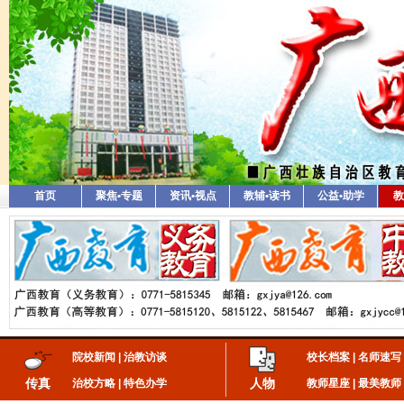
首页
聚焦•专题
资讯•视点
教辅•读书
公益•助学
教
院校新闻
|
治教访谈
校长档案
|
名师速写
传真
人物
治校方略
|
特色办学
教师星座
|
最美教师