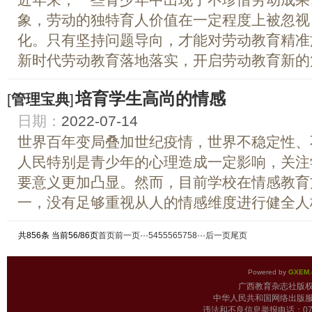
象，劳动的独特育人价值在一定程度上被忽视
化。只有坚持问题导向，才能对劳动教育精准
新时代劳动教育落地落实，开启劳动教育新的篇章
培育学生高尚的情感
[
管理宝典
]
日期：
2022-07-14
世界百年变局叠加世纪疫情，世界不稳定性、
人民特别是青少年的心理造成一定影响，关注
要意义更加凸显。然而，目前学校在情感教育
一，没有足够重视从人的情感维度进行健全人格
共856条 当前56/86页
首页
前一页
···
54
55
56
57
58
···
后一页
尾页
Powered by
GXEM.
广西教育杂志
中华人民共和国网络出版服
违法和不良信息举报电话：0771-