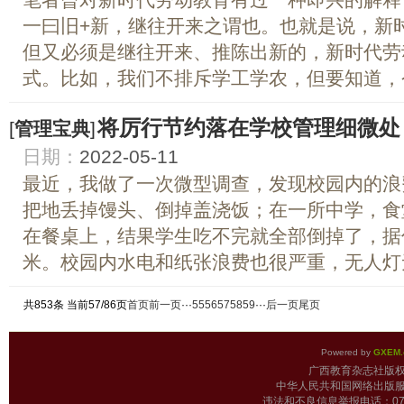
一曰旧+新，继往开来之谓也。也就是说，新
但又必须是继往开来、推陈出新的，新时代劳
式。比如，我们不排斥学工学农，但要知道，今
将厉行节约落在学校管理细微处
[
管理宝典
]
日期：
2022-05-11
最近，我做了一次微型调查，发现校园内的浪
把地丢掉馒头、倒掉盖浇饭；在一所中学，食
在餐桌上，结果学生吃不完就全部倒掉了，据
米。校园内水电和纸张浪费也很严重，无人灯无
共853条 当前57/86页
首页
前一页
···
55
56
57
58
59
···
后一页
尾页
Powered by
GXEM.
广西教育杂志
中华人民共和国网络出版服
违法和不良信息举报电话：0771-