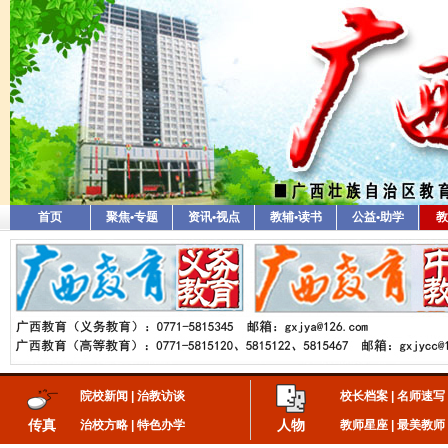
首页
聚焦•专题
资讯•视点
教辅•读书
公益•助学
教
院校新闻
|
治教访谈
校长档案
|
名师速写
传真
人物
治校方略
|
特色办学
教师星座
|
最美教师