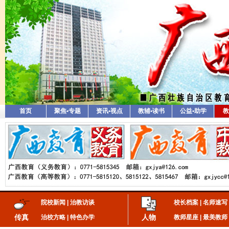
首页
聚焦•专题
资讯•视点
教辅•读书
公益•助学
教
院校新闻
|
治教访谈
校长档案
|
名师速写
传真
人物
治校方略
|
特色办学
教师星座
|
最美教师