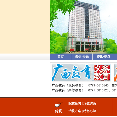
首页
聚焦•专题
资讯•视点
院校新闻
|
治教访谈
传真
治校方略
|
特色办学