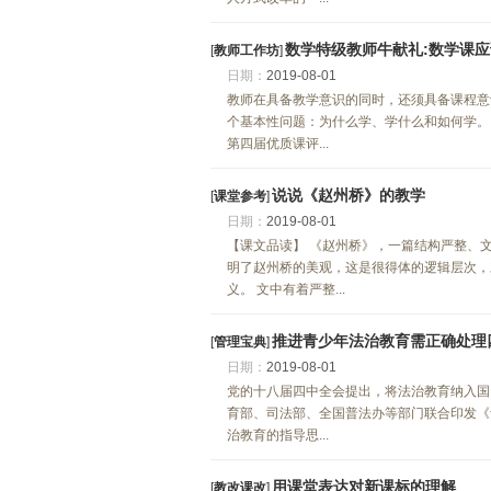
数学特级教师牛献礼:数学课应
[
教师工作坊
]
日期：
2019-08-01
教师在具备教学意识的同时，还须具备课程意
个基本性问题：为什么学、学什么和如何学。
第四届优质课评...
说说《赵州桥》的教学
[
课堂参考
]
日期：
2019-08-01
【课文品读】 《赵州桥》，一篇结构严整、
明了赵州桥的美观，这是很得体的逻辑层次，
义。 文中有着严整...
推进青少年法治教育需正确处理
[
管理宝典
]
日期：
2019-08-01
党的十八届四中全会提出，将法治教育纳入国
育部、司法部、全国普法办等部门联合印发《
治教育的指导思...
用课堂表达对新课标的理解
[
教改课改
]