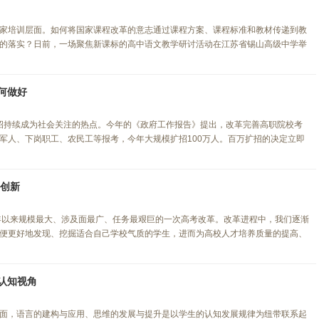
家培训层面。如何将国家课程改革的意志通过课程方案、课程标准和教材传递到教
的落实？日前，一场聚焦新课标的高中语文教学研讨活动在江苏省锡山高级中学举
何做好
扩招持续成为社会关注的热点。今年的《政府工作报告》提出，改革完善高职院校考
军人、下岗职工、农民工等报考，今年大规模扩招100万人。百万扩招的决定立即
要创新
77年以来规模最大、涉及面最广、任务最艰巨的一次高考改革。改革进程中，我们逐渐
便更好地发现、挖掘适合自己学校气质的学生，进而为高校人才培养质量的提高、
认知视角
面，语言的建构与应用、思维的发展与提升是以学生的认知发展规律为纽带联系起