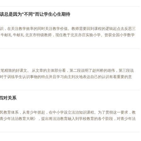
该总是因为"不同"而让学生心生期待
识，在关注教学效率的同时关注教学价值。教师需要回到课程的逻辑起点去反思三
 牛献礼 牛献礼 北京市特级教师，现任教于北京亦庄实验小学。曾获全国小学数学
文笔精致的好课文。 从文章的主体部分看，第二段说明了赵州桥的雄伟，第三段说
对于训练学生认识事物的特点并且学习由主到次地表达自己的认识有着重要的意
四对关系
民教育体系，从青少年抓起，在中小学设立法治知识课程。为了贯彻这一要求，教
青少年法治教育大纲》，提出将法治教育融入到学校教育的各个阶段，对青少年法